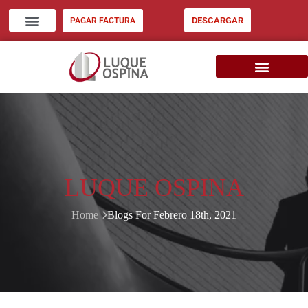
DESCARGAR
PAGAR FACTURA
ZONA CLIENTES
INVERSIÓN INMOB. EU
CONSIGNE SU INMUEBLE
LUQUE OSPINA
Home
Blogs For Febrero 18th, 2021