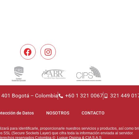
f. 401 Bogotá – Colombia
+60 1 321 0067
321 449 01
otección de Datos
NOSOTROS
CONTACTO
zará para identificarle, proporcionarle nuestros servicios y productos, así como bri
 SSL (Secure Sockets Layer) que cifra toda la información enviada al servidor.
derechos reservados Colombia © Luque Ospina & CIA S.A.S