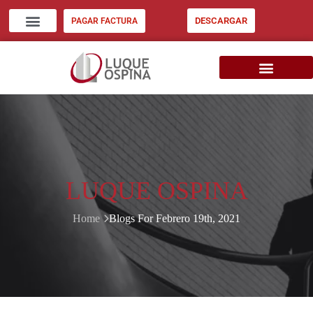
DESCARGAR
PAGAR FACTURA
ZONA CLIENTES
INVERSIÓN INMOB. EU
CONSIGNE SU INMUEBLE
LUQUE OSPINA
Home
Blogs For Febrero 19th, 2021