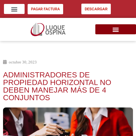
DESCARGAR
PAGAR FACTURA
ZONA CLIENTES
INVERSIÓN INMOB. EU
CONSIGNE SU INMUEBLE
octubre 30, 2023
ADMINISTRADORES DE
PROPIEDAD HORIZONTAL NO
DEBEN MANEJAR MÁS DE 4
CONJUNTOS