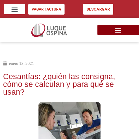
DESCARGAR
PAGAR FACTURA
ZONA CLIENTES
INVERSIÓN INMOB. EU
CONSIGNE SU INMUEBLE
enero 13, 2021
Cesantías: ¿quién las consigna,
cómo se calculan y para qué se
usan?