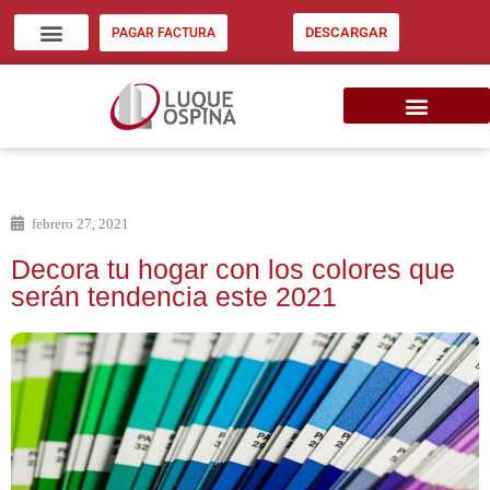
DESCARGAR
PAGAR FACTURA
ZONA CLIENTES
INVERSIÓN INMOB. EU
CONSIGNE SU INMUEBLE
febrero 27, 2021
Decora tu hogar con los colores que
serán tendencia este 2021