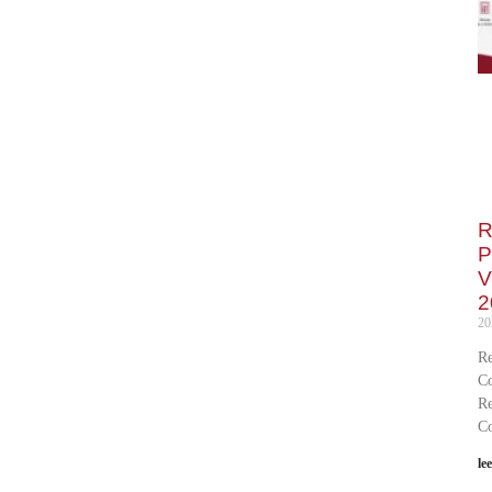
R
P
V
2
20
Re
Co
Re
Co
le