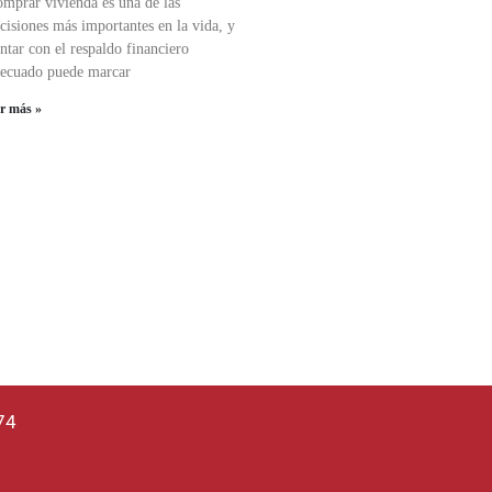
mprar vivienda es una de las
cisiones más importantes en la vida, y
ntar con el respaldo financiero
ecuado puede marcar
er más »
74