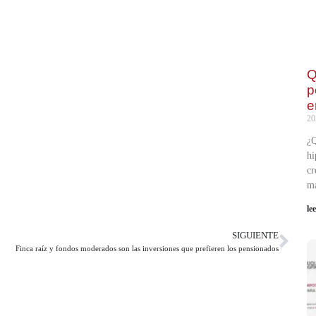
Q
p
e
20
¿Q
hi
cr
m
le
SIGUIENTE
Finca raíz y fondos moderados son las inversiones que prefieren los pensionados