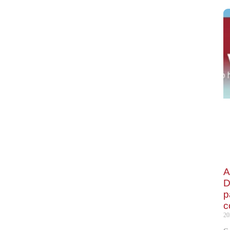
A
D
p
c
20