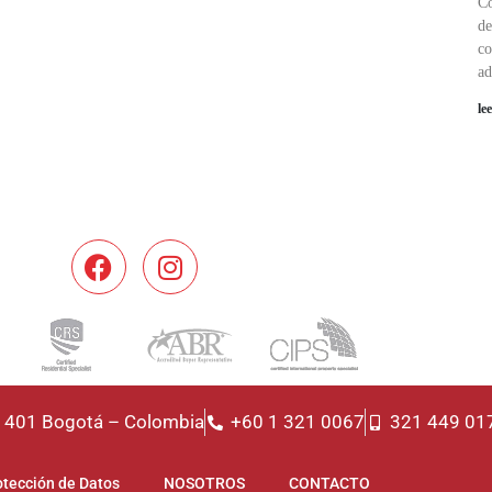
Co
de
co
ad
le
f. 401 Bogotá – Colombia
+60 1 321 0067
321 449 01
otección de Datos
NOSOTROS
CONTACTO