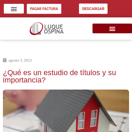
DESCARGAR
PAGAR FACTURA
ZONA CLIENTES
INVERSIÓN INMOB. EU
CONSIGNE SU INMUEBLE
agosto 3, 2023
¿Qué es un estudio de títulos y su
importancia?