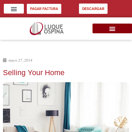
DESCARGAR
PAGAR FACTURA
ZONA CLIENTES
INVERSIÓN INMOB. EU
CONSIGNE SU INMUEBLE
mayo 27, 2014
Selling Your Home