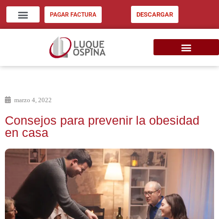
DESCARGAR
PAGAR FACTURA
ZONA CLIENTES
INVERSIÓN INMOB. EU
CONSIGNE SU INMUEBLE
marzo 4, 2022
Consejos para prevenir la obesidad
en casa