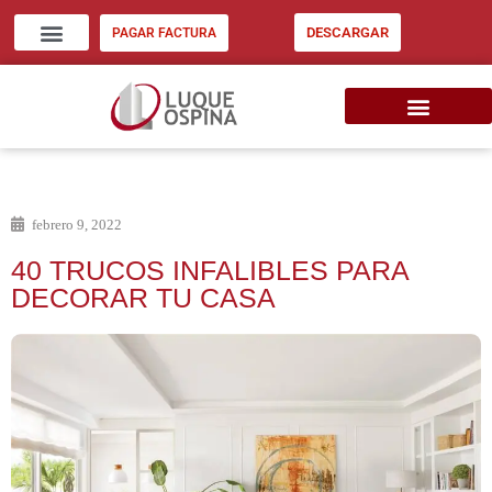
DESCARGAR
PAGAR FACTURA
ZONA CLIENTES
INVERSIÓN INMOB. EU
CONSIGNE SU INMUEBLE
febrero 9, 2022
40 TRUCOS INFALIBLES PARA
DECORAR TU CASA