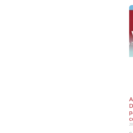
A
D
p
c
20