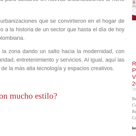
rbanizaciones que se convirtieron en el hogar de
o a la historia de un sector que hasta el día de hoy
olombiana.
 la zona dando un salto hacia la modernidad, con
idad, entretenimiento y servicios. Al igual, aquí las
R
e la más alta tecnología y espacios creativos.
P
V
2
20
on mucho estilo?
Re
Co
Re
Co
le