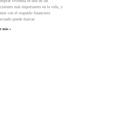
mprar vivienda es una de las
cisiones más importantes en la vida, y
ntar con el respaldo financiero
ecuado puede marcar
er más »