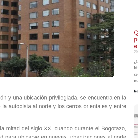
Q
p
e
20
¿Q
hi
cr
m
le
ción y una ubicación privilegiada, se encuentra en la
la autopista al norte y los cerros orientales y entre
 la mitad del siglo XX, cuando durante el Bogotazo,
udad para ubicarse en nuevas urbanizaciones al norte